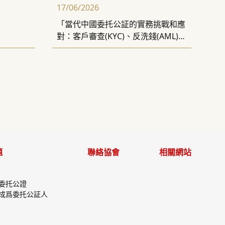
17/06/2026
「當代中國委托公証的實務挑戰和應
對：客戶審查(KYC)、反洗錢(AML)的
合規風險」講座
題
聯絡協會
相關網站
委托公證
成爲委托公証人